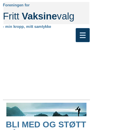
Foreningen for
Fritt
Vaksine
valg
- min kropp, mitt samtykke
Ikke lenger aktiv. Besøk gjerne den
nye nettsiden vår her.
BLI MED OG STØTT