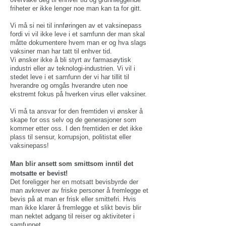
friheter er ikke lenger noe man kan ta for gitt.
Vi må si nei til innføringen av et vaksinepass
fordi vi vil ikke leve i et samfunn der man skal
måtte dokumentere hvem man er og hva slags
vaksiner man har tatt til enhver tid.
Vi ønsker ikke å bli styrt av farmasøytisk
industri eller av teknologi-industrien.
Vi vil i
stedet leve i et samfunn der vi har tillit til
hverandre og omgås hverandre uten noe
ekstremt fokus på hverken virus eller vaksiner.
Vi må ta ansvar for den fremtiden vi ønsker å
skape for oss selv og de generasjoner som
kommer etter oss. I den fremtiden er det ikke
plass til sensur, korrupsjon, politistat eller
vaksinepass!
Man blir ansett som smittsom inntil det
motsatte er bevist!
Det foreligger her en motsatt bevisbyrde der
man avkrever av friske personer å fremlegge et
bevis på at man er frisk eller smittefri. Hvis
man ikke klarer å fremlegge et slikt bevis blir
man nektet adgang til reiser og aktiviteter i
samfunnet.