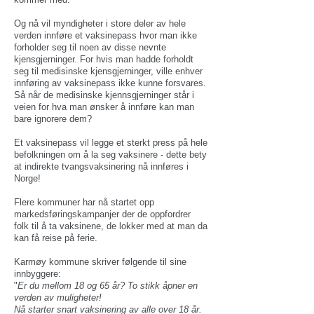
Og nå vil myndigheter i store deler av hele
verden innføre et vaksinepass hvor man ikke
forholder seg til noen av disse nevnte
kjensgjerninger. For hvis man hadde forholdt
seg til medisinske kjensgjerninger, ville enhver
innføring av vaksinepass ikke kunne forsvares.
Så når de medisinske kjennsgjerninger står i
veien for hva man ønsker å innføre kan man
bare ignorere dem?
Et vaksinepass vil legge et sterkt press på hele
befolkningen om å la seg vaksinere - dette bety
at indirekte tvangsvaksinering nå innføres i
Norge!
Flere kommuner har nå startet opp
markedsføringskampanjer der de oppfordrer
folk til å ta vaksinene, de lokker med at man da
kan få reise på ferie.
Karmøy kommune skriver følgende til sine
innbyggere:
"
Er du mellom 18 og 65 år? To stikk åpner en
verden av muligheter!
Nå starter snart vaksinering av alle over 18 år.