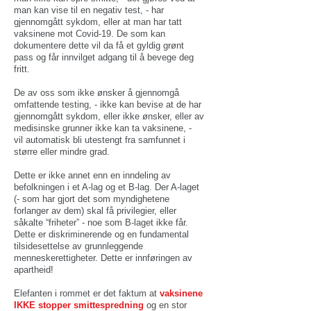
man kan vise til en negativ test, - har
gjennomgått sykdom, eller at man har tatt
vaksinene mot Covid-19. De som kan
dokumentere dette vil da få et gyldig grønt
pass og får innvilget adgang til å bevege deg
fritt.
De av oss som ikke ønsker å gjennomgå
omfattende testing, - ikke kan bevise at de har
gjennomgått sykdom, eller ikke ønsker, eller av
medisinske grunner ikke kan ta vaksinene, -
vil automatisk bli utestengt fra samfunnet i
større eller mindre grad.
Dette er ikke annet enn en inndeling av
befolkningen i et A-lag og et B-lag. Der A-laget
(- som har gjort det som myndighetene
forlanger av dem) skal få privilegier, eller
såkalte “friheter” - noe som B-laget ikke får.
Dette er diskriminerende og en fundamental
tilsidesettelse av grunnleggende
menneskerettigheter. Dette er innføringen av
apartheid!
Elefanten i rommet er det faktum at
vaksinene
IKKE stopper smittespredning
og en stor