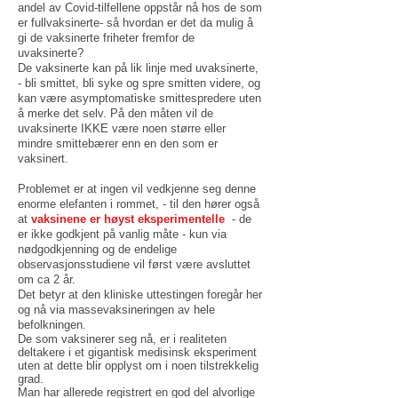
andel av Covid-tilfellene oppstår nå hos de som
er fullvaksinerte- så hvordan er det da mulig å
gi de vaksinerte friheter fremfor de
uvaksinerte?
De vaksinerte kan på lik linje med uvaksinerte,
- bli smittet, bli syke og spre smitten videre, og
kan være asymptomatiske smittespredere uten
å merke det selv.
På den måten vil de
uvaksinerte IKKE være noen større eller
mindre smittebærer enn en den som er
vaksinert.
Problemet er at ingen vil vedkjenne seg denne
enorme elefanten i rommet, - til den hører også
at
vaksinene er høyst eksperimentelle
- de
er ikke godkjent på vanlig måte - kun via
nødgodkjenning og de endelige
observasjonsstudiene vil først være avsluttet
om ca 2 år.
Det betyr at den kliniske uttestingen foregår her
og nå via massevaksineringen av hele
befolkningen.
De som vaksinerer seg nå, er i realiteten
deltakere i et gigantisk medisinsk eksperiment
uten at dette blir opplyst om i noen tilstrekkelig
grad.
Man har allerede registrert en god del alvorlige