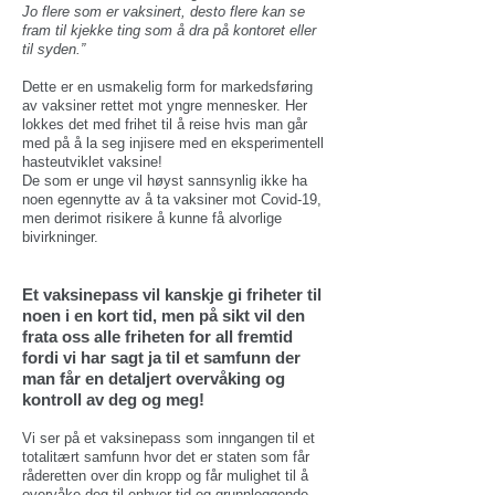
Jo flere som er vaksinert, desto flere kan se
fram til kjekke ting som å dra på kontoret eller
til syden.”
Dette er en usmakelig form for markedsføring
av vaksiner rettet mot yngre mennesker. Her
lokkes det med frihet til å reise hvis man går
med på å la seg injisere med en eksperimentell
hasteutviklet vaksine!
De som er unge vil høyst sannsynlig ikke ha
noen egennytte av å ta vaksiner mot Covid-19,
men derimot risikere å kunne få alvorlige
bivirkninger.
Et vaksinepass vil kanskje gi friheter til
noen i en kort tid, men på sikt vil den
frata oss alle friheten for all fremtid
fordi vi har sagt ja til et samfunn der
man får en detaljert overvåking og
kontroll av deg og meg!
Vi ser på et vaksinepass som inngangen til et
totalitært samfunn hvor det er staten som får
råderetten over din kropp og får mulighet til å
overvåke deg til enhver tid og grunnleggende