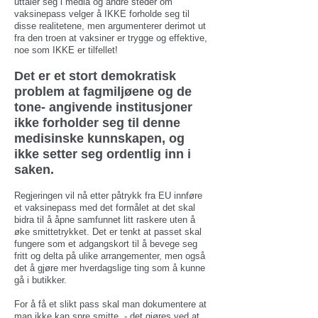
uttaler seg i media og andre steder om
vaksinepass velger å IKKE forholde seg til
disse realitetene, men argumenterer derimot ut
fra den troen at vaksiner er trygge og effektive,
noe som IKKE er tilfellet!
Det er et stort demokratisk
problem at fagmiljøene og de
tone- angivende institusjoner
ikke forholder seg til denne
medisinske kunnskapen, og
ikke setter seg ordentlig inn i
saken.
Regjeringen vil nå etter påtrykk fra EU innføre
et vaksinepass med det formålet at det skal
bidra til å åpne samfunnet litt raskere uten å
øke smittetrykket.
Det er tenkt at passet skal
fungere som et adgangskort til å bevege seg
fritt og delta på ulike arrangementer, men også
det å gjøre mer hverdagslige ting som å kunne
gå i butikker.
For å få et slikt pass skal man dokumentere at
man ikke kan spre smitte, - det gjøres ved at