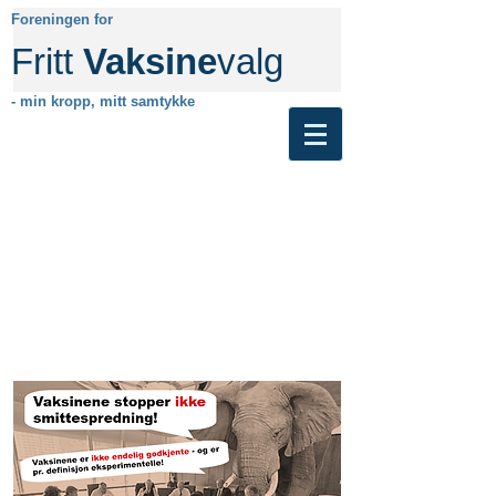
Foreningen for
Fritt
Vaksine
valg
- min kropp, mitt samtykke
Ikke lenger aktiv. Besøk gjerne den
nye nettsiden vår her.