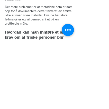
Det store problemet er at metodene som er satt
opp for å dokumentere dette fraværet av smitte
ikke er noen sikre metoder. Dvs de har store
feilmarginer og vil dermed slå ut på en
urettferdig måte.
Hvordan kan man innføre et slikt
krav om at friske personer blir
pålagt å dokumentere at de ikke er
smitteførende på basis av
parametere og testmetoder hvor
kriteriene er helt feilaktige og
mangler vitenskapelig basis.
Det er svært skuffende at man må til utlandet
for å finne ledende akademikere som innser
disse grove avvik fra grunnleggende
vitenskapelighet.
Helsedepartementet skriver:
"Et koronasertifikat skal på en sikker måte
kunne dokumentere navn og fødselsdato,
om du har fått vaksine, om du nylig har