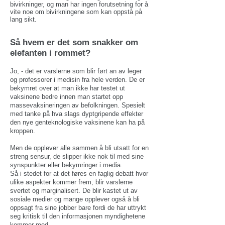
bivirkninger, og man har ingen forutsetning for å
vite noe om bivirkningene som kan oppstå på
lang sikt.
Så hvem er det som snakker om
elefanten i rommet?
Jo, - det er varslerne som blir ført an av leger
og professorer i medisin fra hele verden. De er
bekymret over at man ikke har testet ut
vaksinene bedre innen man startet opp
massevaksineringen av befolkningen.
Spesielt
med tanke på hva slags dyptgripende effekter
den nye genteknologiske vaksinene kan ha på
kroppen.
Men de opplever alle sammen å bli utsatt for en
streng sensur, de slipper ikke nok til med sine
synspunkter eller bekymringer i media.
Så i stedet for at det føres en faglig debatt hvor
ulike aspekter kommer frem, blir varslerne
svertet og marginalisert. De blir kastet ut av
sosiale medier og mange opplever også å bli
oppsagt fra sine jobber bare fordi de har uttrykt
seg kritisk til den informasjonen myndighetene
kommer med.