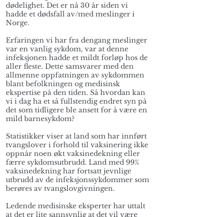
dødelighet. Det er nå 30 år siden vi
hadde et dødsfall av/med meslinger i
Norge.
Erfaringen vi har fra dengang meslinger
var en vanlig sykdom, var at denne
infeksjonen hadde et mildt forløp hos de
aller fleste. Dette samsvarer med den
allmenne oppfatningen av sykdommen
blant befolkningen og medisinsk
ekspertise på den tiden. Så hvordan kan
vi i dag ha et så fullstendig endret syn på
det som tidligere ble ansett for å være en
mild barnesykdom?
Statistikker viser at land som har innført
tvangslover i forhold til vaksinering ikke
oppnår noen økt vaksinedekning eller
færre sykdomsutbrudd. Land med 99%
vaksinedekning har fortsatt jevnlige
utbrudd av de infeksjonssykdommer som
berøres av tvangslovgivningen.
Ledende medisinske eksperter har uttalt
at det er lite sannsynlig at det vil være