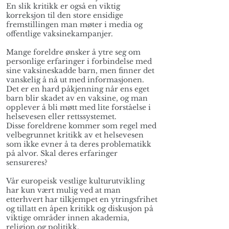
En slik kritikk er også en viktig
korreksjon til den store ensidige
fremstillingen man møter i media og
offentlige vaksinekampanjer.
Mange foreldre ønsker å ytre seg om
personlige erfaringer i forbindelse med
sine vaksineskadde barn, men finner det
vanskelig å nå ut med informasjonen.
Det er en hard påkjenning når ens eget
barn blir skadet av en vaksine, og man
opplever å bli møtt med lite forståelse i
helsevesen eller rettssystemet.
Disse foreldrene kommer som regel med
velbegrunnet kritikk av et helsevesen
som ikke evner å ta deres problematikk
på alvor. Skal deres erfaringer
sensureres?
Vår europeisk vestlige kulturutvikling
har kun vært mulig ved at man
etterhvert har tilkjempet en ytringsfrihet
og tillatt en åpen kritikk og diskusjon på
viktige områder innen akademia,
religion og politikk.