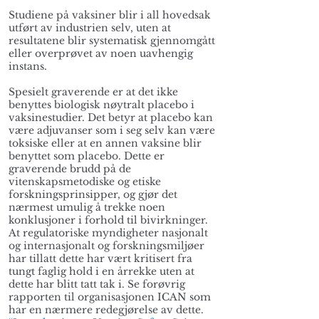
Studiene på vaksiner blir i all hovedsak
utført av industrien selv, uten at
resultatene blir systematisk gjennomgått
eller overprøvet av noen uavhengig
instans.
Spesielt graverende er at det ikke
benyttes biologisk nøytralt placebo i
vaksinestudier. Det betyr at placebo kan
være adjuvanser som i seg selv kan være
toksiske eller at en annen vaksine blir
benyttet som placebo. Dette er
graverende brudd på de
vitenskapsmetodiske og etiske
forskningsprinsipper, og gjør det
nærmest umulig å trekke noen
konklusjoner i forhold til bivirkninger.
At regulatoriske myndigheter nasjonalt
og internasjonalt og forskningsmiljøer
har tillatt dette har vært kritisert fra
tungt faglig hold i en årrekke uten at
dette har blitt tatt tak i. Se forøvrig
rapporten til organisasjonen ICAN som
har en nærmere redegjørelse av dette.