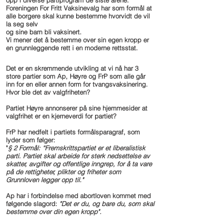
opp i diverse partiprogram de siste årene.
Foreningen For Fritt Vaksinevalg har som formål at
alle borgere skal kunne bestemme hvorvidt de vil
la seg selv
og sine barn bli vaksinert.
Vi mener det å bestemme over sin egen kropp er
en grunnleggende rett i en moderne rettsstat.
Det er en skremmende utvikling at vi nå har 3
store partier som Ap, Høyre og FrP som alle går
inn for en eller annen form for tvangsvaksinering.
Hvor ble det av valgfriheten?
Partiet Høyre annonserer på sine hjemmesider at
valgfrihet er en kjerneverdi for partiet?
FrP har nedfelt i
partiets formålsparagraf, som
lyder som følger:
"
§ 2 Formål: “Fremskrittspartiet er et liberalistisk
parti. Partiet skal arbeide for sterk nedsettelse av
skatter, avgifter og offentlige inngrep, for å ta vare
på de rettigheter, plikter og friheter som
Grunnloven legger opp til."
Ap har i forbindelse med abortloven kommet med
følgende slagord:
"Det er du, og bare du, som skal
bestemme over din egen kropp".