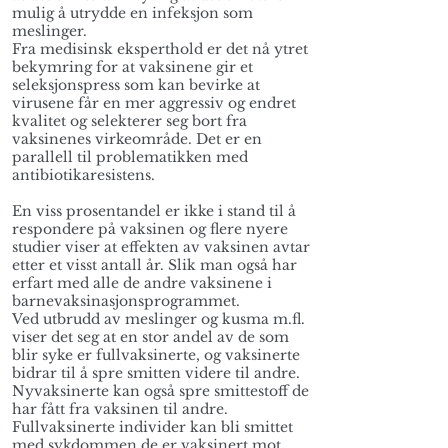
mulig å utrydde en infeksjon som
meslinger.
Fra medisinsk eksperthold er det nå ytret
bekymring for at vaksinene gir et
seleksjonspress som kan bevirke at
virusene får en mer aggressiv og endret
kvalitet og selekterer seg bort fra
vaksinenes virkeområde. Det er en
parallell til problematikken med
antibiotikaresistens.
En viss prosentandel er ikke i stand til å
respondere på vaksinen og flere nyere
studier viser at effekten av vaksinen avtar
etter et visst antall år. Slik man også har
erfart med alle de andre vaksinene i
barnevaksinasjonsprogrammet.
Ved utbrudd av meslinger og kusma m.fl.
viser det seg at en stor andel av de som
blir syke er fullvaksinerte, og vaksinerte
bidrar til å spre smitten videre til andre.
Nyvaksinerte kan også spre smittestoff de
har fått fra vaksinen til andre.
Fullvaksinerte individer kan bli smittet
med sykdommen de er vaksinert mot,