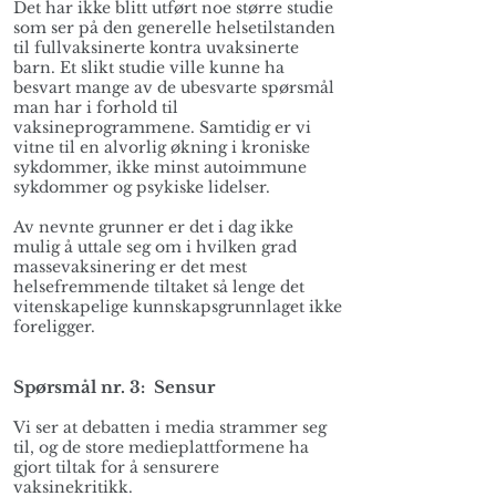
Det har ikke blitt utført noe større studie
som ser på den generelle helsetilstanden
til fullvaksinerte kontra uvaksinerte
barn. Et slikt studie ville kunne ha
besvart mange av de ubesvarte spørsmål
man har i forhold til
vaksineprogrammene. Samtidig er vi
vitne til en alvorlig økning i kroniske
sykdommer, ikke minst autoimmune
sykdommer og psykiske lidelser.
Av nevnte grunner er det i dag ikke
mulig å uttale seg om i hvilken grad
massevaksinering er det mest
helsefremmende tiltaket så lenge det
vitenskapelige kunnskapsgrunnlaget ikke
foreligger.
Spørsmål nr. 3: Sensur
Vi ser at debatten i media strammer seg
til, og de store medieplattformene ha
gjort tiltak for å sensurere
vaksinekritikk.