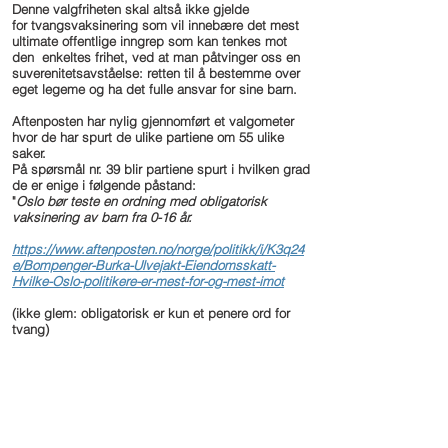
Denne valgfriheten skal altså ikke gjelde
for
tvangsvaksinering som vil innebære det mest
ultimate offentlige inngrep som kan tenkes mot
den enkeltes frihet, ved at man påtvinger oss en
suverenitetsavståelse: retten til å bestemme over
eget legeme og ha det fulle ansvar for sine barn.
Aftenposten har nylig gjennomført et valgometer
hvor de har spurt de ulike partiene om 55 ulike
saker.
På spørsmål nr. 39 blir partiene spurt i hvilken grad
de er enige i følgende påstand:
"
Oslo bør teste en ordning med obligatorisk
vaksinering av barn fra 0-16 år.​
https://www.aftenposten.no/norge/politikk/i/K3q24
e/Bompenger-Burka-Ulvejakt-Eiendomsskatt-
Hvilke-Oslo-politikere-er-mest-for-og-mest-imot
(ikke glem: obligatorisk er kun et penere ord for
tvang)