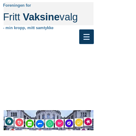
Foreningen for
Fritt
Vaksine
valg
- min kropp, mitt samtykke
Ikke lenger aktiv. Besøk gjerne den
nye nettsiden vår her.