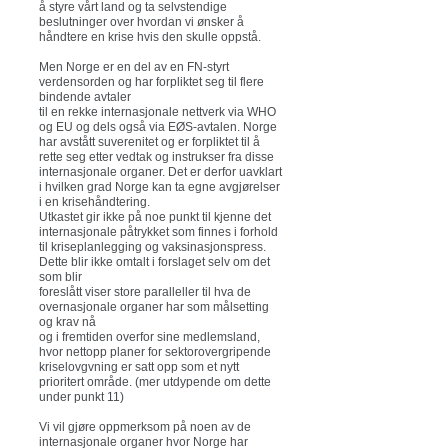
å styre vårt land og ta selvstendige
beslutninger over hvordan vi ønsker å
håndtere en krise hvis den skulle oppstå.
Men Norge er en del av en FN-styrt
verdensorden og har forpliktet seg til flere
bindende avtaler
til en rekke internasjonale nettverk via WHO
og EU og dels også via EØS-avtalen. Norge
har avstått suverenitet og er forpliktet til å
rette seg etter vedtak og instrukser fra disse
internasjonale organer. Det er derfor uavklart
i hvilken grad Norge kan ta egne avgjørelser
i en krisehåndtering.
Utkastet gir ikke på noe punkt til kjenne det
internasjonale påtrykket som finnes i forhold
til kriseplanlegging og vaksinasjonspress.
Dette blir ikke omtalt i forslaget selv om det
som blir
foreslått viser store paralleller til hva de
overnasjonale organer har som målsetting
og krav nå
og i fremtiden overfor sine medlemsland,
hvor nettopp planer for sektorovergripende
kriselovgvning er satt opp som et nytt
prioritert område. (mer utdypende om dette
under punkt 11)
Vi vil gjøre oppmerksom på noen av de
internasjonale organer hvor Norge har