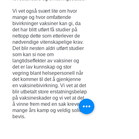
Vi vet også svært lite om hvor
mange og hvor omfattende
bivirkninger vaksiner kan gi, da
det har blitt utført få studier på
nettopp dette som etterlever de
nødvendige vitenskapelige krav.
Det blir nesten aldri utført studier
som kan si noe om
langtidseffekter av vaksiner og
det er lav kunnskap og stor
vegring blant helsepersonell når
det kommer til det å gjenkjenne
en vaksinebivirkning. Vi vet at det
blir utbetalt store erstatningsbeløp
på vaksineskader og vi vet at det
å vinne frem med en sak krever
mange års kamp og veldig solide
bevis.
Det er bekreftet i flere solide
studier at det forekommer en