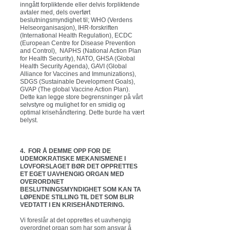
inngått forpliktende eller delvis forpliktende
avtaler med, dels overført
beslutningsmyndighet til; WHO (Verdens
Helseorganisasjon), IHR-forskriften
(International Health Regulation), ECDC
(European Centre for Disease Prevention
and Control), NAPHS (National Action Plan
for Health Security), NATO, GHSA (Global
Health Security Agenda), GAVI (Global
Alliance for Vaccines and Immunizations),
SDGS (Sustainable Development Goals),
GVAP (The global Vaccine Action Plan).
Dette kan legge store begrensninger på vårt
selvstyre og mulighet for en smidig og
optimal krisehåndtering. Dette burde ha vært
belyst.
4. FOR Å DEMME OPP FOR DE
UDEMOKRATISKE MEKANISMENE I
LOVFORSLAGET BØR DET OPPRETTES
ET EGET UAVHENGIG ORGAN MED
OVERORDNET
BESLUTNINGSMYNDIGHET SOM KAN TA
LØPENDE STILLING TIL DET SOM BLIR
VEDTATT I EN KRISEHÅNDTERING.
Vi foreslår at det opprettes et uavhengig
overordnet organ som har som ansvar å