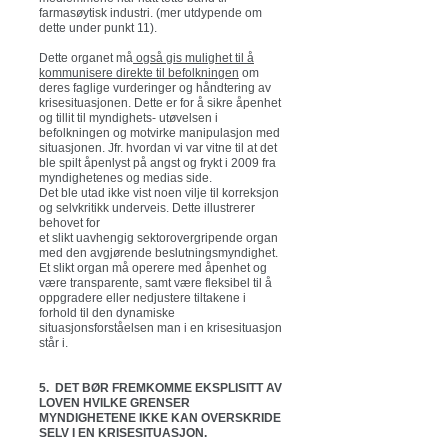
farmasøytisk industri. (mer utdypende om
dette under punkt 11).
Dette organet må
også gis mulighet til å
kommunisere direkte til befolkningen
om
deres faglige vurderinger og håndtering av
krisesituasjonen. Dette er for å sikre åpenhet
og tillit til myndighets- utøvelsen i
befolkningen og motvirke manipulasjon med
situasjonen. Jfr. hvordan vi var vitne til at det
ble spilt åpenlyst på angst og frykt i 2009 fra
myndighetenes og medias side.
Det ble utad ikke vist noen vilje til korreksjon
og selvkritikk underveis. Dette illustrerer
behovet for
et slikt uavhengig sektorovergripende organ
med den avgjørende beslutningsmyndighet.
Et slikt organ må operere med åpenhet og
være transparente, samt være fleksibel til å
oppgradere eller nedjustere tiltakene i
forhold til den dynamiske
situasjonsforståelsen man i en krisesituasjon
står i.
5. DET BØR FREMKOMME EKSPLISITT AV
LOVEN HVILKE GRENSER
MYNDIGHETENE IKKE KAN OVERSKRIDE
SELV I EN KRISESITUASJON.