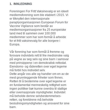
1. INNLEDNING
Foreningen For Fritt Vaksinevalg er en ideell
medlemsforening som ble etablert i 2015. Vi
er tilknyttet den internasjonale
paraplyorganisasjonen European Forum for
Vaccine Vigilance som består av
medlemsorganisasjoner fra 25 europeiske
land med til sammen over 100.000
medlemmer som har som formål å arbeide
for et fritt vaksinevalg for alle borgere i
Europa.
Vår forening har som formål å fremme og
forsvare individets rett til frie medisinske valg
på vegne av seg selv og sine barn i samsvar
med prinsippene i en demokratisk rettsstat.
Eiendoms- og råderetten over eget legeme
må forbli hos individet selv.
Dette angår oss alle og handler om en av de
mest grunnleggende friheter som finnes.
Retten til å bestemme over eget legeme er
en fundamental menneskelig rettighet som
ingen politiker bør kunne overdra til statlige
eller overnasjonale myndigheter. Individet
må beholde denne selvbestemmelses-
retten, og foreldrene må beholde
beslutningsmyndigheten og ansvaret for sine
barn.