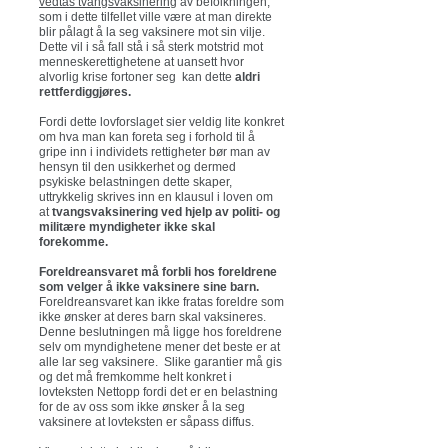
vedtas tvangsvaksinering
av befolkningen,
som i dette tilfellet ville være at man direkte
blir pålagt å la seg vaksinere mot sin vilje.
Dette vil i så fall stå i så sterk motstrid mot
menneskerettighetene at uansett hvor
alvorlig krise fortoner seg kan dette
aldri
rettferdiggjøres.
Fordi dette lovforslaget sier veldig lite konkret
om hva man kan foreta seg i forhold til å
gripe inn i individets rettigheter bør man av
hensyn til den usikkerhet og dermed
psykiske belastningen dette skaper,
uttrykkelig skrives inn en klausul i loven om
at
tvangsvaksinering ved hjelp av politi- og
militære myndigheter ikke skal
forekomme.
Foreldreansvaret må forbli hos foreldrene
som velger å ikke vaksinere sine barn.
Foreldreansvaret kan ikke fratas foreldre som
ikke ønsker at deres barn skal vaksineres.
Denne beslutningen må ligge hos foreldrene
selv om myndighetene mener det beste er at
alle lar seg vaksinere. Slike garantier må gis
og det må fremkomme helt konkret i
lovteksten Nettopp fordi det er en belastning
for de av oss som ikke ønsker å la seg
vaksinere at lovteksten er såpass diffus.