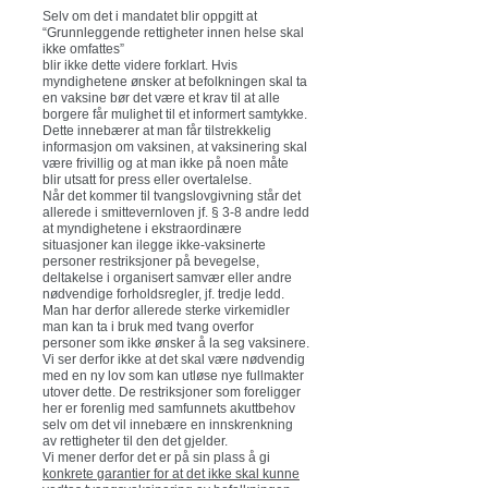
Selv om det i mandatet blir oppgitt at
“Grunnleggende rettigheter innen helse skal
ikke omfattes”
blir ikke dette videre forklart. Hvis
myndighetene ønsker at befolkningen skal ta
en vaksine bør det være et krav til at alle
borgere får mulighet til et informert samtykke.
Dette innebærer at man får tilstrekkelig
informasjon om vaksinen, at vaksinering skal
være frivillig og at man ikke på noen måte
blir utsatt for press eller overtalelse.
Når det kommer til tvangslovgivning står det
allerede i smittevernloven jf. § 3-8 andre ledd
at myndighetene i ekstraordinære
situasjoner kan ilegge ikke-vaksinerte
personer restriksjoner på bevegelse,
deltakelse i organisert samvær eller andre
nødvendige forholdsregler, jf. tredje ledd.
Man har derfor allerede sterke virkemidler
man kan ta i bruk med tvang overfor
personer som ikke ønsker å la seg vaksinere.
Vi ser derfor ikke at det skal være nødvendig
med en ny lov som kan utløse nye fullmakter
utover dette. De restriksjoner som foreligger
her er forenlig med samfunnets akuttbehov
selv om det vil innebære en innskrenkning
av rettigheter til den det gjelder.
Vi mener derfor det er på sin plass å gi
konkrete garantier for at det ikke skal kunne