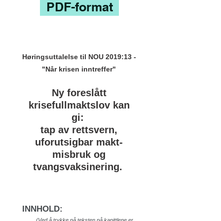
PDF-format
Høringsuttalelse til NOU 2019:13 -
"Når krisen inntreffer"
Ny foreslått
krisefullmaktslov kan
gi:
tap av rettsvern,
uforutsigbar makt-
misbruk og
tvangsvaksinering.
INNHOLD:
(Ved å trykke på teksten på kapittlene er