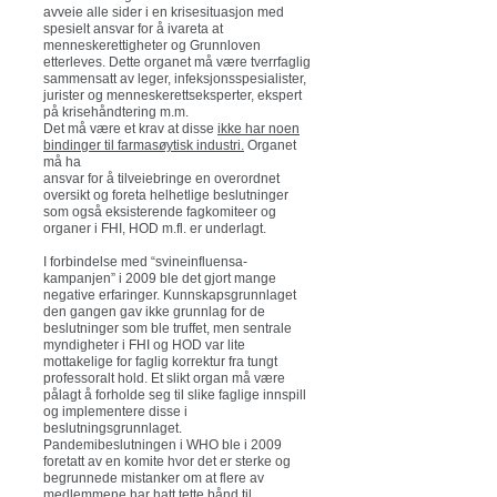
avveie alle sider i en krisesituasjon med
spesielt ansvar for å ivareta at
menneskerettigheter og Grunnloven
etterleves. Dette organet må være tverrfaglig
sammensatt av leger, infeksjonsspesialister,
jurister og menneskerettseksperter, ekspert
på krisehåndtering m.m.
Det må være et krav at disse
ikke har noen
bindinger til farmasøytisk industri.
Organet
må ha
ansvar for å tilveiebringe en overordnet
oversikt og foreta helhetlige beslutninger
som også eksisterende fagkomiteer og
organer i FHI, HOD m.fl. er underlagt.
I forbindelse med “svineinfluensa-
kampanjen” i 2009 ble det gjort mange
negative erfaringer. Kunnskapsgrunnlaget
den gangen gav ikke grunnlag for de
beslutninger som ble truffet, men sentrale
myndigheter i FHI og HOD var lite
mottakelige for faglig korrektur fra tungt
professoralt hold. Et slikt organ må være
pålagt å forholde seg til slike faglige innspill
og implementere disse i
beslutningsgrunnlaget.
Pandemibeslutningen i WHO ble i 2009
foretatt av en komite hvor det er sterke og
begrunnede mistanker om at flere av
medlemmene har hatt tette bånd til