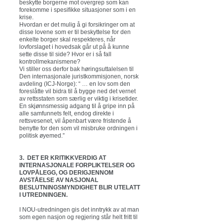
beskytte borgerne mot overgrep som kan
forekomme i spesifikke situasjoner som i en
krise.
Hvordan er det mulig å gi forsikringer om at
disse lovene som er til beskyttelse for den
enkelte borger skal respekteres, når
lovforslaget i hovedsak går ut på å kunne
sette disse til side? Hvor er i så fall
kontrollmekanismene?
Vi stiller oss derfor bak høringsuttalelsen til
Den internasjonale juristkommisjonen, norsk
avdeling (ICJ-Norge): “ … en lov som den
foreslåtte vil bidra til å bygge ned det vernet
av rettsstaten som særlig er viktig i krisetider.
En skjønnsmessig adgang til å gripe inn på
alle samfunnets felt, endog direkte i
rettsvesenet, vil åpenbart være fristende å
benytte for den som vil misbruke ordningen i
politisk øyemed.”
3. DET ER KRITIKKVERDIG AT
INTERNASJONALE FORPLIKTELSER OG
LOVPÅLEGG, OG DERIGJENNOM
AVSTÅELSE AV NASJONAL
BESLUTNINGSMYNDIGHET BLIR UTELATT
I UTREDNINGEN.
I NOU-utredningen gis det inntrykk av at man
som egen nasjon og regjering står helt fritt til