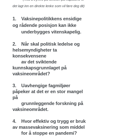
det lagt inn en direkte lenke som vil føre deg dit)
1.
Vaksinepolitikkens ensidige
og rådende posisjon kan ikke
underbygges vitenskapelig.
2.
Når skal politisk ledelse og
helsemyndigheter ta
konsekvensene
av det sviktende
kunnskapsgrunnlaget på
vaksineområdet?
3.
Uavhengige fagmiljøer
påpeker at det er en stor mangel
på
grunnleggende forskning på
vaksineområdet.
4.
Hvor effektiv og trygg er bruk
av massevaksinering som middel
for å stoppe en pandemi?