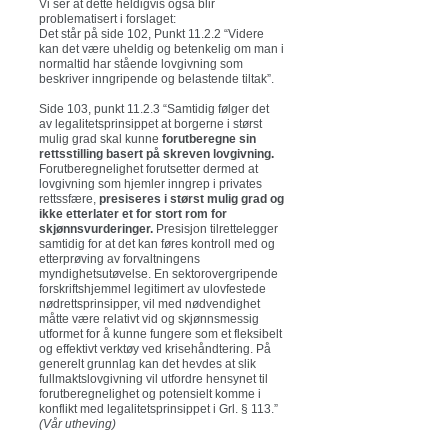
Vi ser at dette heldigvis også blir
problematisert i forslaget:
Det står på side 102, Punkt 11.2.2 “Videre
kan det være uheldig og betenkelig om man i
normaltid har stående lovgivning som
beskriver inngripende og belastende tiltak”.
Side 103, punkt 11.2.3 “Samtidig følger det
av legalitetsprinsippet at borgerne i størst
mulig grad skal kunne
forutberegne sin
rettsstilling basert på skreven lovgivning.
Forutberegnelighet forutsetter dermed at
lovgivning som hjemler inngrep i privates
rettssfære,
presiseres i størst mulig grad og
ikke etterlater et for stort rom for
skjønnsvurderinger.
Presisjon tilrettelegger
samtidig for at det kan føres kontroll med og
etterprøving av forvaltningens
myndighetsutøvelse. En sektorovergripende
forskriftshjemmel legitimert av ulovfestede
nødrettsprinsipper, vil med nødvendighet
måtte være relativt vid og skjønnsmessig
utformet for å kunne fungere som et fleksibelt
og effektivt verktøy ved krisehåndtering. På
generelt grunnlag kan det hevdes at slik
fullmaktslovgivning vil utfordre hensynet til
forutberegnelighet og potensielt komme i
konflikt med legalitetsprinsippet i Grl. § 113.”
(Vår utheving)