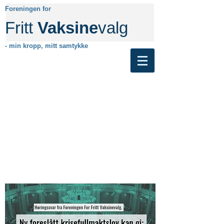
Foreningen for
Fritt
Vaksine
valg
- min kropp, mitt samtykke
Ikke lenger aktiv. Besøk gjerne den
nye nettsiden vår her.