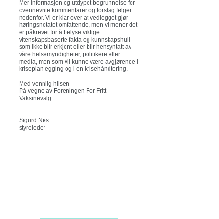
Mer informasjon og utdypet begrunnelse for
ovennevnte kommentarer og forslag følger
nedenfor. Vi er klar over at vedlegget gjør
høringsnotatet omfattende, men vi mener det
er påkrevet for å belyse viktige
vitenskapsbaserte fakta og kunnskapshull
som ikke blir erkjent eller blir hensyntatt av
våre helsemyndigheter, politikere eller
media, men som vil kunne være avgjørende i
kriseplanlegging og i en krisehåndtering.
Med vennlig hilsen
På vegne av Foreningen For Fritt
Vaksinevalg
Sigurd Nes
styreleder