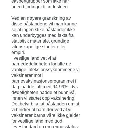
ekspertgrupper som ikke har
noen bindinger til industrien.
Ved en nøyere granskning av
disse påstandene vil man kunne
se at ingen slike påstander ikke
kan underbygges med fakta fra
statistisk materiale, grundige
vitenskapelige studier eller
empiri.
I vestlige land vet vi at
barnedødeligheten for alle de
vanlige infeksjonssykdommene vi
vaksinerer mot i
barnevaksinasjonsprogrammet i
dag, hadde falt med 94-99%, dvs
dødeligheten hadde et bunnivå,
innen vi startet opp vaksinering.
Det betyr bl.a. at påstanden om at
vi hindrer at barn dør ved at vi
vaksinerer barna våre ikke gjelder
for vestlige land med god
levestandard og ernæringsstatus.