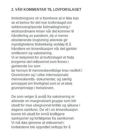
2. VÅR KOMMENTAR TIL LOVFORSLAGET
Innledningsvis vil vi fremheve at vi ikke kan
se et behov for det nye lovforslaget om
sektorovergripende fullmaktsgivning i
ekstraordinære kriser når det kommer til
håndtering av pandemi, da vi mener
eksisterende lovgivning allerede gir
myndighetene tilstrekkelig verktøy til å
håndtere en krisesituasjon når det gjelder
smittevern og vaksinering.
Vi er bekymret for at lovforslaget vil frata
borgerne det rettsvernet som finnes i
gjeldende lov som
tar hensyn til menneskerettslige krav nedfelt i
Grunnloven og i ulike internasjonale
menneskeretts- dokumenter, og særlig
prinsippet om frivillighet som er et etisk
grunnprinsipp i helseloven.
De som velger å avstå fra vaksinering er
allerede en marginalisert gruppe som blir
utsatt for mye ubegrunnet kritikk og sjikane i
dagens samfunn. De vil i en krisesituasjon
kunne bli utsatt for ennå kraftigere
sanksjoner og forfølgelse fra samfunnet.
Vi må ikke glemme at rettsvernet i
lovtekstene ble opprettet nettopp for å