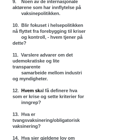
9.
Noen av de internasjonale
aktørene som har innflytelse på
vaksinepolitikken.
10.
Blir fokuset i helsepolitikken
nå flyttet fra forebygging til kriser
og kontroll, - hvem tjener på
dette?
11.
Varslere advarer om det
udemokratiske og lite
transparente
samarbeide mellom industri
og myndigheter.
12.
Hvem sk
al få definere hva
som er krise og sette kriterier for
inngrep?
13.
Hva er
tvangsvaksinering/obligatorisk
vaksinering?
14.
Hva sier gjeldene lov om